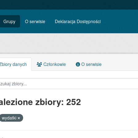
Grupy
O serwisie
Deklaracja Dostępności
biory danych
Członkowie
O serwisie
alezione zbiory: 252
wydatki