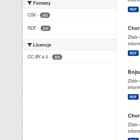
Formaty
RDF
CSV
-
252
Chor
RDF
-
252
Zbiór
inform
Licencje
RDF
CC-BY-4.0
-
252
Bojs
Zbiór
inform
RDF
Chor
Zbiór
inform