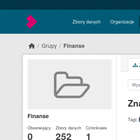
Skip to main content
Zbiory danych
Organizacje
Grupy
Finanse
Z
Zn
Finanse
Tagi:
Obserwujący
Zbiory danych
Członkowie
0
252
1