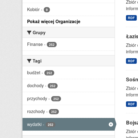
Zbiór
inform
Kobiór
-
9
RDF
Pokaż więcej Organizacje
Grupy
Łazi
Finanse
-
Zbiór
252
inform
Tagi
RDF
budżet
-
252
Sośn
dochody
-
252
Zbiór
inform
przychody
-
252
RDF
rozchody
-
252
Bojs
wydatki
-
252
Zbiór
inform