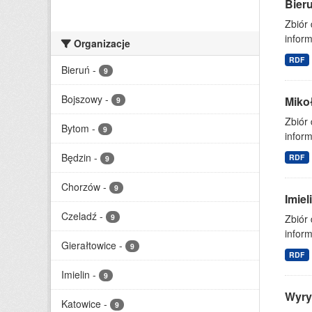
Bier
Zbiór
inform
Organizacje
RDF
Bieruń
-
9
Bojszowy
-
Miko
9
Zbiór
Bytom
-
9
inform
Będzin
-
RDF
9
Chorzów
-
9
Imie
Czeladź
-
9
Zbiór
inform
Gierałtowice
-
9
RDF
Imielin
-
9
Wyry
Katowice
-
9