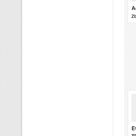
A
Zb
E
z