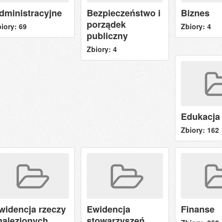
dministracyjne
Bezpieczeństwo i
Biznes
porządek
iory: 69
Zbiory: 4
publiczny
Zbiory: 4
Edukacja
Zbiory: 162
widencja rzeczy
Ewidencja
Finanse
nalezionych
stowarzyszeń