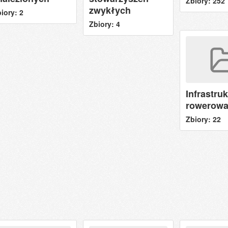
Zbiory: 252
zwykłych
iory: 2
Zbiory: 4
Infrastru
rowerow
Zbiory: 22