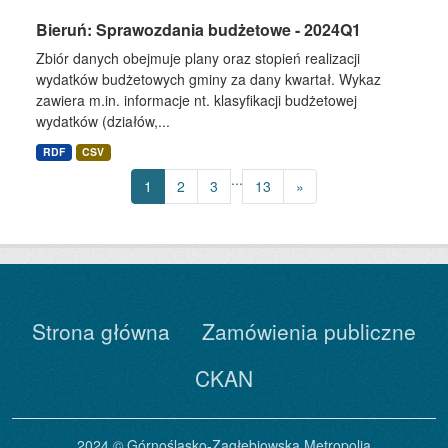
Bieruń: Sprawozdania budżetowe - 2024Q1
Zbiór danych obejmuje plany oraz stopień realizacji
wydatków budżetowych gminy za dany kwartał. Wykaz
zawiera m.in. informacje nt. klasyfikacji budżetowej
wydatków (działów,...
RDF
CSV
...
1
2
3
13
»
Strona główna
Zamówienia publiczne
CKAN
2024 © Górnośląsko-Zagłębiowska Metropolia