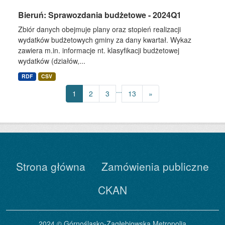
Bieruń: Sprawozdania budżetowe - 2024Q1
Zbiór danych obejmuje plany oraz stopień realizacji
wydatków budżetowych gminy za dany kwartał. Wykaz
zawiera m.in. informacje nt. klasyfikacji budżetowej
wydatków (działów,...
RDF
CSV
...
1
2
3
13
»
Strona główna
Zamówienia publiczne
CKAN
2024 © Górnośląsko-Zagłębiowska Metropolia