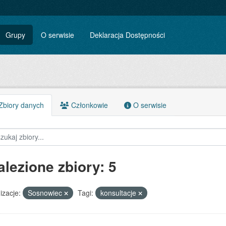
Grupy
O serwisie
Deklaracja Dostępności
biory danych
Członkowie
O serwisie
alezione zbiory: 5
izacje:
Sosnowiec
Tagi:
konsultacje