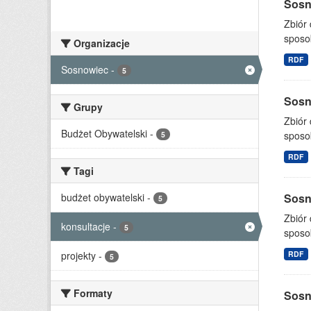
Sosno
Zbiór
sposo
Organizacje
RDF
Sosnowiec
-
5
Sosno
Grupy
Zbiór
Budżet Obywatelski
-
sposo
5
RDF
Tagi
budżet obywatelski
-
Sosno
5
Zbiór
konsultacje
-
5
sposo
projekty
-
RDF
5
Formaty
Sosno