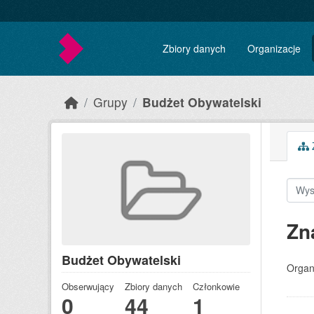
Skip to main content
Zbiory danych
Organizacje
Grupy
Budżet Obywatelski
Z
Zn
Budżet Obywatelski
Organ
Obserwujący
Zbiory danych
Członkowie
0
44
1