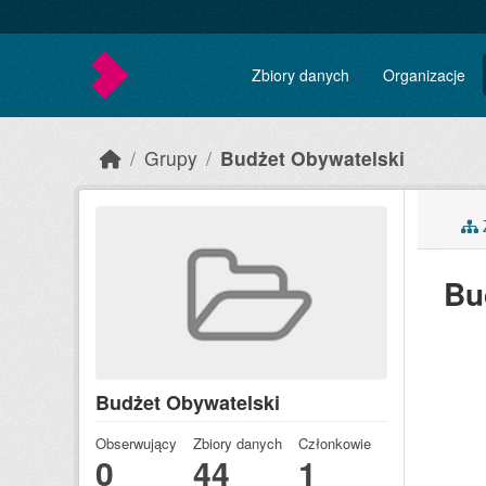
Skip to main content
Zbiory danych
Organizacje
Grupy
Budżet Obywatelski
Z
Bu
Budżet Obywatelski
Obserwujący
Zbiory danych
Członkowie
0
44
1