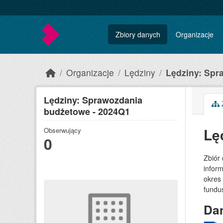
Skip to main content
Zbiory danych
Organizacje
Organizacje
Lędziny
Lędziny: Spr
Lędziny: Sprawozdania
Z
budżetowe - 2024Q1
Lę
Obserwujący
0
Zbiór
inform
okres
fundu
Dan