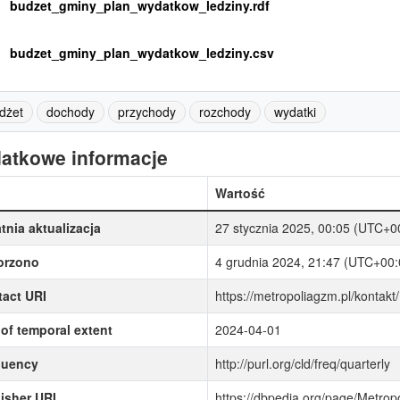
budzet_gminy_plan_wydatkow_ledziny.rdf
budzet_gminy_plan_wydatkow_ledziny.csv
dżet
dochody
przychody
rozchody
wydatki
atkowe informacje
Wartość
tnia aktualizacja
27 stycznia 2025, 00:05 (UTC+0
orzono
4 grudnia 2024, 21:47 (UTC+00:
act URI
https://metropoliagzm.pl/kontakt/
of temporal extent
2024-04-01
quency
http://purl.org/cld/freq/quarterly
isher URI
https://dbpedia.org/page/Metro