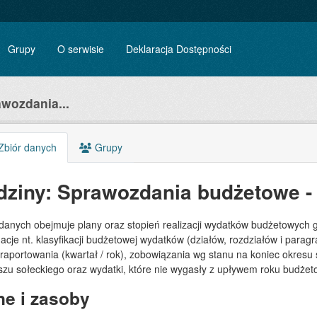
Grupy
O serwisie
Deklaracja Dostępności
awozdania...
biór danych
Grupy
dziny: Sprawozdania budżetowe -
 danych obejmuje plany oraz stopień realizacji wydatków budżetowych 
acje nt. klasyfikacji budżetowej wydatków (działów, rozdziałów i para
 raportowania (kwartał / rok), zobowiązania wg stanu na koniec okre
szu sołeckiego oraz wydatki, które nie wygasły z upływem roku budże
e i zasoby