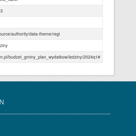
33
source/authority/data-theme/regi
ziny
agzm.pl/budzet_gminy_plan_wydatkow/ledziny/2024q1#
N