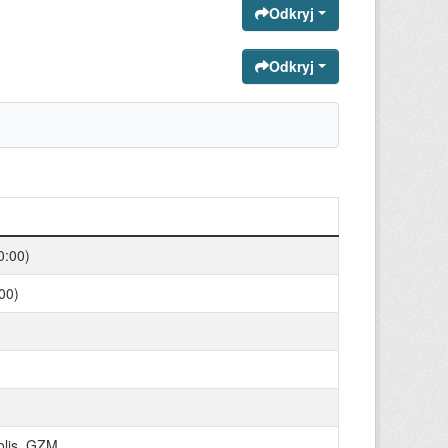
Odkryj
Odkryj
0:00)
00)
polis_GZM