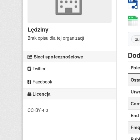
Lędziny
Brak opisu dla tej organizacji
bu
Dod
Sieci społecznościowe
Pole
Twitter
Osta
Facebook
Utw
Licencja
Cont
CC-BY-4.0
End 
Fre
Publ