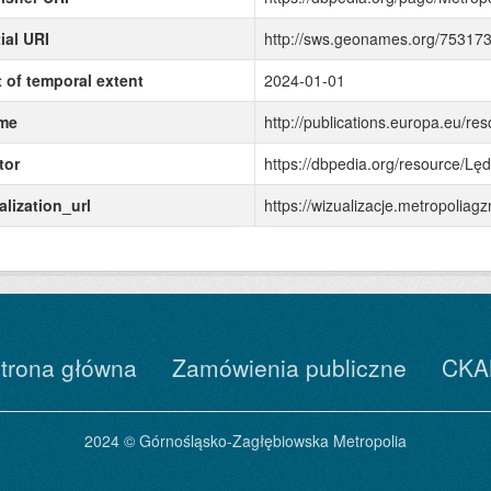
ial URI
http://sws.geonames.org/75317
t of temporal extent
2024-01-01
me
http://publications.europa.eu/re
tor
https://dbpedia.org/resource/Lęd
alization_url
https://wizualizacje.metropoli
trona główna
Zamówienia publiczne
CKA
2024 © Górnośląsko-Zagłębiowska Metropolia