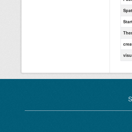
Spat
Star
The
crea
visu
S