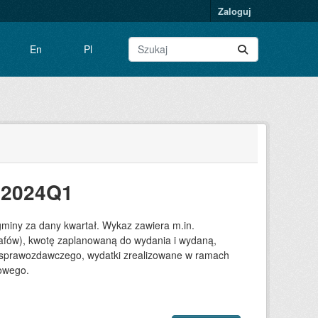
Zaloguj
En
Pl
 2024Q1
gminy za dany kwartał. Wykaz zawiera m.in.
grafów), kwotę zaplanowaną do wydania i wydaną,
su sprawozdawczego, wydatki zrealizowane w ramach
towego.