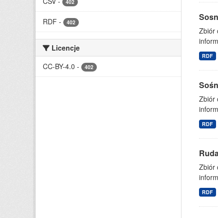
CSV
-
402
Sosn
RDF
-
402
Zbiór
inform
Licencje
RDF
CC-BY-4.0
-
402
Sośn
Zbiór
inform
RDF
Ruda
Zbiór
inform
RDF