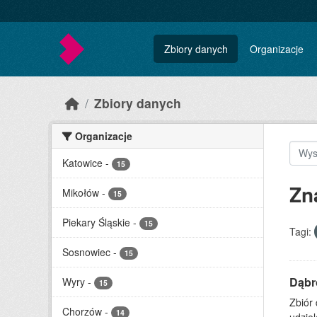
Skip to main content
Zbiory danych
Organizacje
Zbiory danych
Organizacje
Katowice
-
15
Zn
Mikołów
-
15
Piekary Śląskie
-
15
Tagi:
Sosnowiec
-
15
Dąbr
Wyry
-
15
Zbiór
Chorzów
-
14