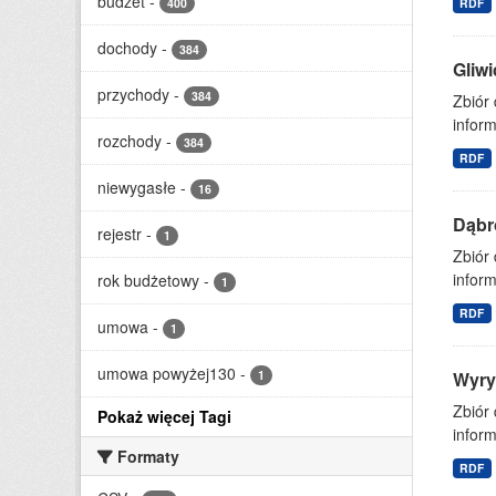
budżet
-
400
RDF
dochody
-
384
Gliw
przychody
-
384
Zbiór
inform
rozchody
-
384
RDF
niewygasłe
-
16
Dąbr
rejestr
-
1
Zbiór
inform
rok budżetowy
-
1
RDF
umowa
-
1
umowa powyżej130
-
1
Wyry
Zbiór
Pokaż więcej Tagi
inform
Formaty
RDF