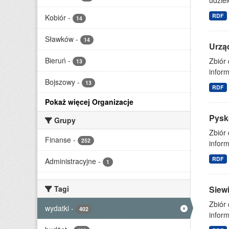
udziel
RDF
Kobiór
-
14
Sławków
-
14
Urząd
Bieruń
-
Zbiór
13
inform
Bojszowy
-
13
RDF
Pokaż więcej Organizacje
Pysk
Grupy
Zbiór
Finanse
-
252
inform
RDF
Administracyjne
-
1
Tagi
Siew
Zbiór
wydatki
-
402
inform