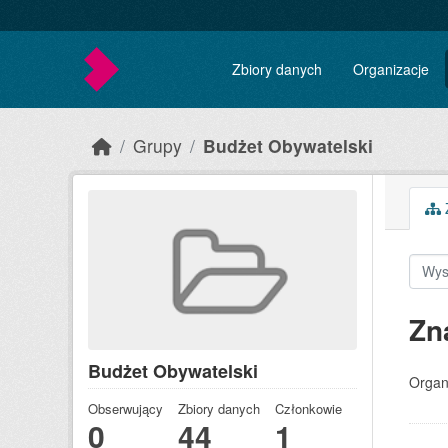
Skip to main content
Zbiory danych
Organizacje
Grupy
Budżet Obywatelski
Z
Zn
Budżet Obywatelski
Organ
Obserwujący
Zbiory danych
Członkowie
0
44
1