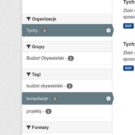
Tychy
Zbiór
sposo
Organizacje
RDF
Tychy
-
2
Tychy
Grupy
Zbiór
Budżet Obywatelski
-
sposo
2
RDF
Tagi
budżet obywatelski
-
2
konsultacje
-
2
projekty
-
2
Formaty