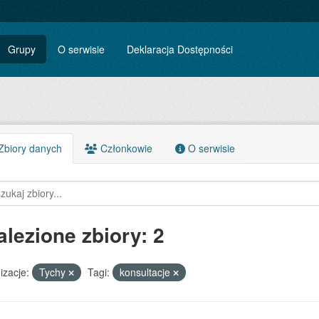
Grupy
O serwisie
Deklaracja Dostępności
biory danych
Członkowie
O serwisie
alezione zbiory: 2
izacje:
Tychy
Tagi:
konsultacje