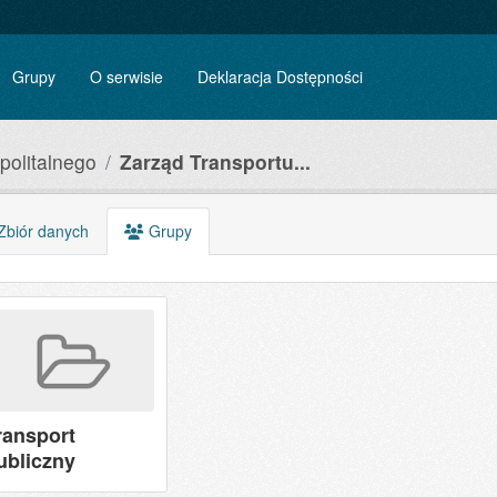
Grupy
O serwisie
Deklaracja Dostępności
politalnego
Zarząd Transportu...
biór danych
Grupy
ransport
ubliczny