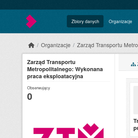
Skip to main content
Zbiory danych
Organizacje
Organizacje
Zarząd Transportu Metro
Zarząd Transportu
Z
Metropolitalnego: Wykonana
praca eksploatacyjna
Obserwujący
0
T
p