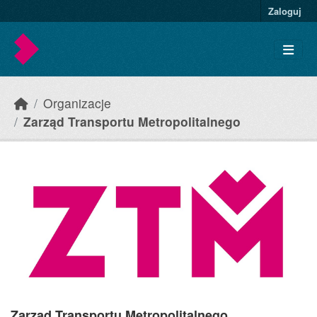
Skip to main content
Zaloguj
Organizacje
Zarząd Transportu Metropolitalnego
Zarząd Transportu Metropolitalnego