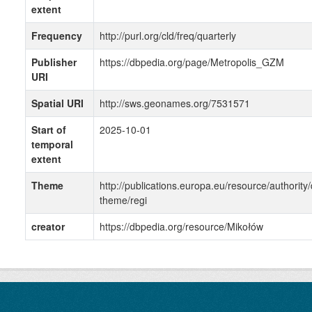
extent
Frequency
http://purl.org/cld/freq/quarterly
Publisher
https://dbpedia.org/page/Metropolis_GZM
URI
Spatial URI
http://sws.geonames.org/7531571
Start of
2025-10-01
temporal
extent
Theme
http://publications.europa.eu/resource/authority/
theme/regi
creator
https://dbpedia.org/resource/Mikołów