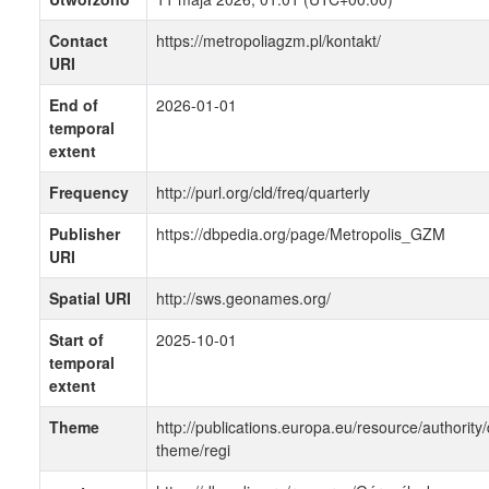
Contact
https://metropoliagzm.pl/kontakt/
URI
End of
2026-01-01
temporal
extent
Frequency
http://purl.org/cld/freq/quarterly
Publisher
https://dbpedia.org/page/Metropolis_GZM
URI
Spatial URI
http://sws.geonames.org/
Start of
2025-10-01
temporal
extent
Theme
http://publications.europa.eu/resource/authority/
theme/regi