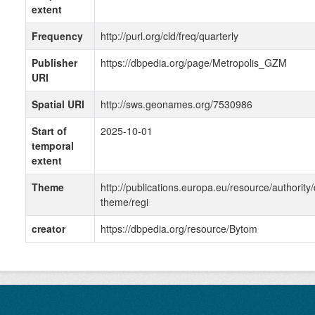
extent
Frequency
http://purl.org/cld/freq/quarterly
Publisher
https://dbpedia.org/page/Metropolis_GZM
URI
Spatial URI
http://sws.geonames.org/7530986
Start of
2025-10-01
temporal
extent
Theme
http://publications.europa.eu/resource/authority/
theme/regi
creator
https://dbpedia.org/resource/Bytom