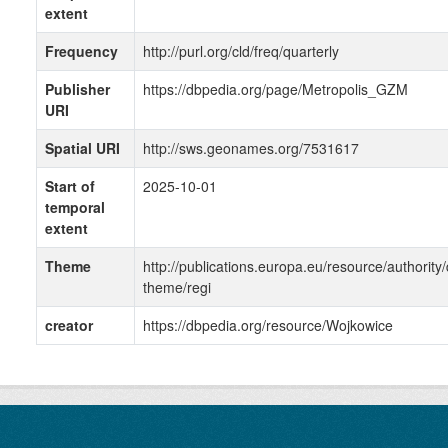
extent
Frequency
http://purl.org/cld/freq/quarterly
Publisher
https://dbpedia.org/page/Metropolis_GZM
URI
Spatial URI
http://sws.geonames.org/7531617
Start of
2025-10-01
temporal
extent
Theme
http://publications.europa.eu/resource/authority/
theme/regi
creator
https://dbpedia.org/resource/Wojkowice