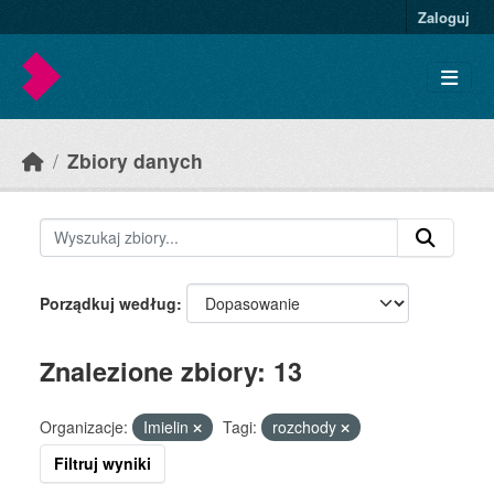
Skip to main content
Zaloguj
Zbiory danych
Porządkuj według
Znalezione zbiory: 13
Organizacje:
Imielin
Tagi:
rozchody
Filtruj wyniki