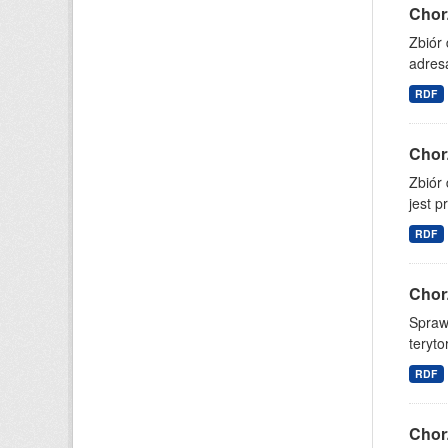
Chor
Zbiór
adresa
RDF
Chor
Zbiór
jest p
RDF
Chor
Spraw
teryto
RDF
Chor