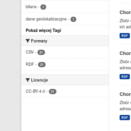
bilans
-
1
Chor
dane geolokalizacyjne
-
1
Zbiór
ich ad
Pokaż więcej Tagi
RDF
Formaty
CSV
-
Chor
31
Zbiór
RDF
-
31
adresa
RDF
Licencje
CC-BY-4.0
-
31
Chor
Zbiór
adresa
RDF