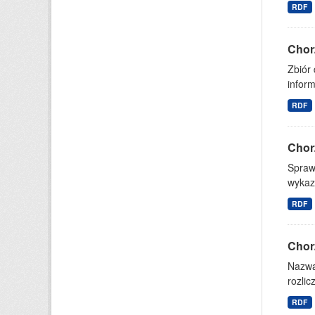
RDF
Chor
Zbiór
inform
RDF
Chor
Spraw
wykazu
RDF
Chor
Nazwa 
rozli
RDF