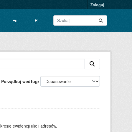
Zaloguj
En
Pl
Porządkuj według
resie ewidencji ulic i adresów.