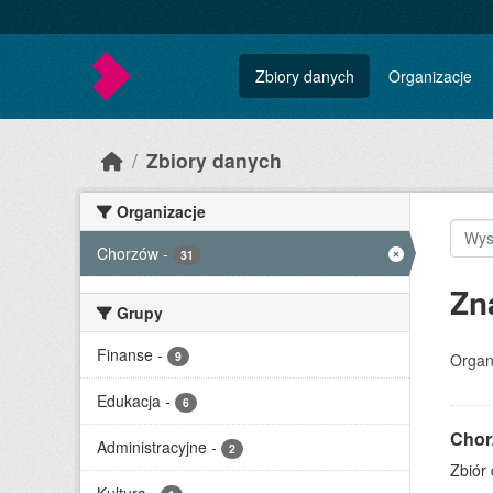
Skip to main content
Zbiory danych
Organizacje
Zbiory danych
Organizacje
Chorzów
-
31
Zn
Grupy
Finanse
-
9
Organ
Edukacja
-
6
Chor
Administracyjne
-
2
Zbiór 