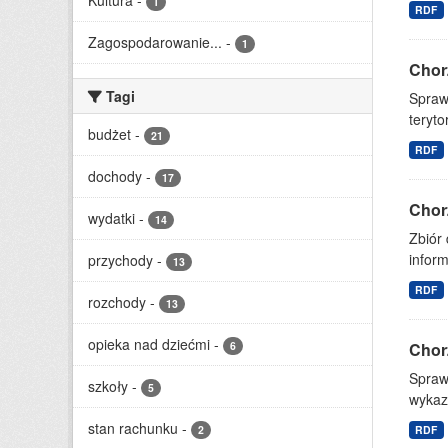
Kultura
-
1
RDF
Zagospodarowanie...
-
1
Chor
Tagi
Spraw
teryto
budżet
-
21
RDF
dochody
-
17
Chor
wydatki
-
14
Zbiór
inform
przychody
-
13
RDF
rozchody
-
13
opieka nad dziećmi
-
6
Chor
Spraw
szkoły
-
5
wykazu
stan rachunku
-
2
RDF