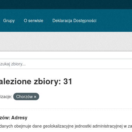
Grupy
O serwisie
Deklaracja Dostępności
alezione zbiory: 31
izacje:
Chorzów
zów: Adresy
danych obejmuje dane geolokalizacyjne jednostki administracyjnej w zak