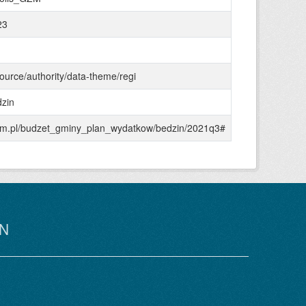
23
source/authority/data-theme/regi
dzin
agzm.pl/budzet_gminy_plan_wydatkow/bedzin/2021q3#
N