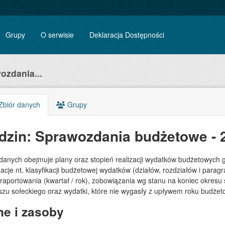
Grupy
O serwisie
Deklaracja Dostępności
ozdania...
biór danych
Grupy
dzin: Sprawozdania budżetowe -
 danych obejmuje plany oraz stopień realizacji wydatków budżetowych 
acje nt. klasyfikacji budżetowej wydatków (działów, rozdziałów i para
 raportowania (kwartał / rok), zobowiązania wg stanu na koniec okre
szu sołeckiego oraz wydatki, które nie wygasły z upływem roku budże
e i zasoby