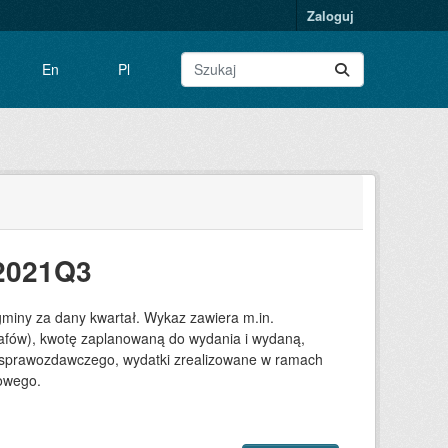
Zaloguj
En
Pl
 2021Q3
gminy za dany kwartał. Wykaz zawiera m.in.
grafów), kwotę zaplanowaną do wydania i wydaną,
su sprawozdawczego, wydatki zrealizowane w ramach
towego.