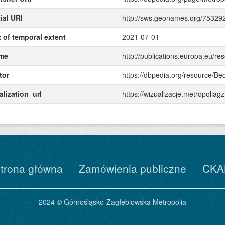
ial URI
http://sws.geonames.org/75329
t of temporal extent
2021-07-01
me
http://publications.europa.eu/re
tor
https://dbpedia.org/resource/Bę
alization_url
https://wizualizacje.metropoli
trona główna
Zamówienia publiczne
CKA
2024 © Górnośląsko-Zagłębiowska Metropolia