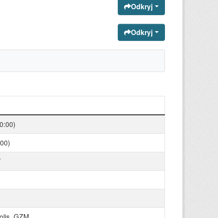
Odkryj
Odkryj
0:00)
00)
/
polis_GZM