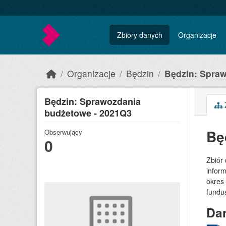
Skip to main content
Zbiory danych
Organizacje
Organizacje
Będzin
Będzin: Spraw
Będzin: Sprawozdania
Z
budżetowe - 2021Q3
Bę
Obserwujący
0
Zbiór
inform
okres
fundu
Dan