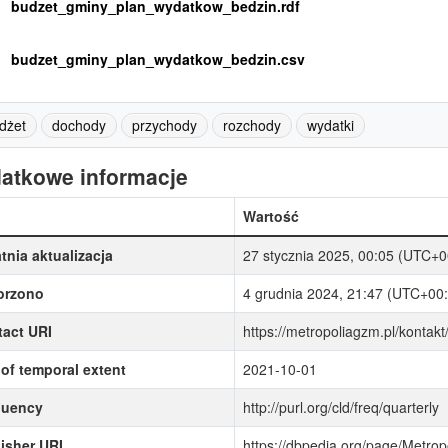
budzet_gminy_plan_wydatkow_bedzin.rdf
budzet_gminy_plan_wydatkow_bedzin.csv
dżet
dochody
przychody
rozchody
wydatki
atkowe informacje
Wartość
tnia aktualizacja
27 stycznia 2025, 00:05 (UTC+0
orzono
4 grudnia 2024, 21:47 (UTC+00:
act URI
https://metropoliagzm.pl/kontakt
of temporal extent
2021-10-01
quency
http://purl.org/cld/freq/quarterly
isher URI
https://dbpedia.org/page/Metro