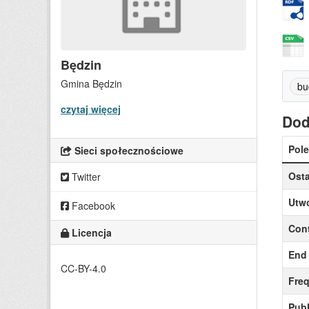
Będzin
Gmina Będzin
bu
czytaj więcej
Dod
Pole
Sieci społecznościowe
Osta
Twitter
Utw
Facebook
Cont
Licencja
End 
CC-BY-4.0
Fre
Publ