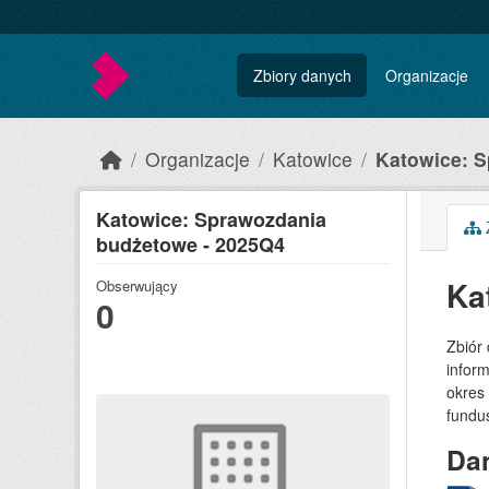
Skip to main content
Zbiory danych
Organizacje
Organizacje
Katowice
Katowice: S
Katowice: Sprawozdania
Z
budżetowe - 2025Q4
Ka
Obserwujący
0
Zbiór
inform
okres
fundu
Dan