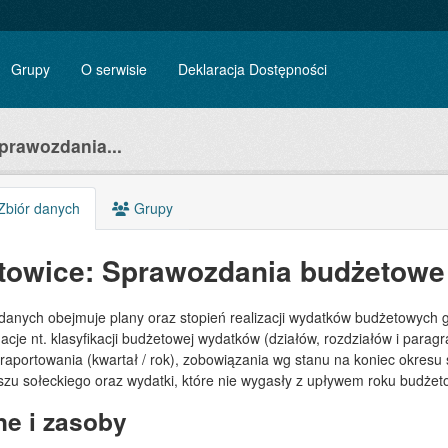
Grupy
O serwisie
Deklaracja Dostępności
prawozdania...
biór danych
Grupy
towice: Sprawozdania budżetowe
 danych obejmuje plany oraz stopień realizacji wydatków budżetowych 
acje nt. klasyfikacji budżetowej wydatków (działów, rozdziałów i para
 raportowania (kwartał / rok), zobowiązania wg stanu na koniec okre
szu sołeckiego oraz wydatki, które nie wygasły z upływem roku budże
e i zasoby