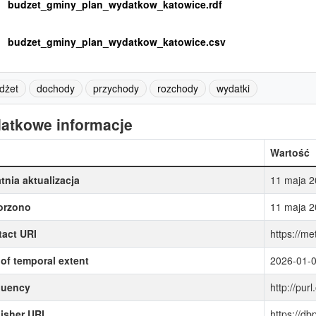
budzet_gminy_plan_wydatkow_katowice.rdf
budzet_gminy_plan_wydatkow_katowice.csv
dżet
dochody
przychody
rozchody
wydatki
atkowe informacje
Wartość
tnia aktualizacja
11 maja 2
orzono
11 maja 2
act URI
https://me
of temporal extent
2026-01-
quency
http://purl
isher URI
https://d