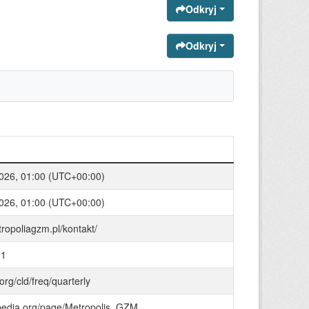
Odkryj
Odkryj
026, 01:00 (UTC+00:00)
026, 01:00 (UTC+00:00)
tropoliagzm.pl/kontakt/
01
.org/cld/freq/quarterly
bpedia.org/page/Metropolis_GZM