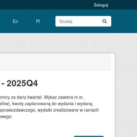
Zaloguj
En
Pl
 - 2025Q4
gminy za dany kwartał. Wykaz zawiera m.in.
grafów), kwotę zaplanowaną do wydania i wydaną,
su sprawozdawczego, wydatki zrealizowane w ramach
towego.