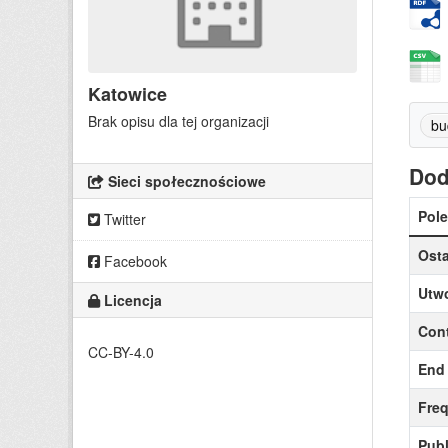
Katowice
Brak opisu dla tej organizacji
bu
Dod
Sieci społecznościowe
Pole
Twitter
Osta
Facebook
Utw
Licencja
Cont
CC-BY-4.0
End 
Fre
Publ