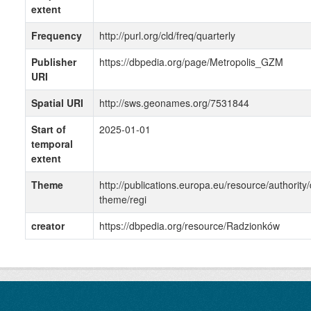
extent
Frequency
http://purl.org/cld/freq/quarterly
Publisher
https://dbpedia.org/page/Metropolis_GZM
URI
Spatial URI
http://sws.geonames.org/7531844
Start of
2025-01-01
temporal
extent
Theme
http://publications.europa.eu/resource/authority/
theme/regi
creator
https://dbpedia.org/resource/Radzionków