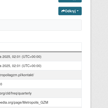
Odkryj
ia 2025, 02:01 (UTC+00:00)
ia 2025, 02:01 (UTC+00:00)
tropoliagzm.pl/kontakt/
30
.org/cld/freq/quarterly
bpedia.org/page/Metropolis_GZM