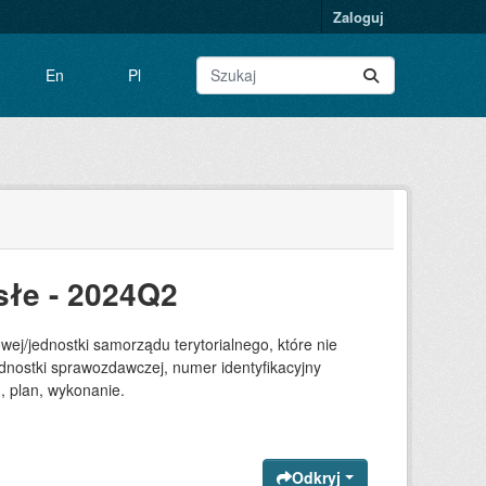
Zaloguj
En
Pl
słe - 2024Q2
j/jednostki samorządu terytorialnego, które nie
dnostki sprawozdawczej, numer identyfikacyjny
, plan, wykonanie.
Odkryj