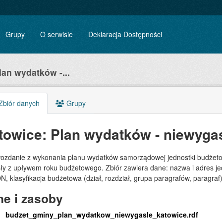
Grupy
O serwisie
Deklaracja Dostępności
lan wydatków -...
biór danych
Grupy
towice: Plan wydatków - niewyga
ozdanie z wykonania planu wydatków samorządowej jednostki budżetowe
ły z upływem roku budżetowego. Zbiór zawiera dane: nazwa i adres je
 klasyfikacja budżetowa (dział, rozdział, grupa paragrafów, paragraf)
e i zasoby
budzet_gminy_plan_wydatkow_niewygasle_katowice.rdf