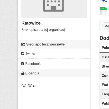
Katowice
bu
Brak opisu dla tej organizacji
Dod
Sieci społecznościowe
Pole
Twitter
Osta
Facebook
Utw
Licencja
Cont
End 
CC-BY-4.0
Fre
Publ