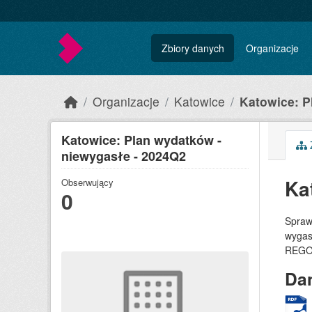
Skip to main content
Zbiory danych
Organizacje
Organizacje
Katowice
Katowice: P
Katowice: Plan wydatków -
Z
niewygasłe - 2024Q2
Ka
Obserwujący
0
Spraw
wygas
REGON,
Dan