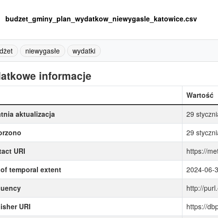
budzet_gminy_plan_wydatkow_niewygasle_katowice.csv
dżet
niewygasłe
wydatki
atkowe informacje
Wartość
tnia aktualizacja
29 styczn
orzono
29 styczn
act URI
https://me
of temporal extent
2024-06-
quency
http://purl
isher URI
https://d