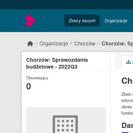
Skip to main content
Zbiory danych
Organizacje
Organizacje
Chorzów
Chorzów: Sp
Chorzów: Sprawozdania
Z
budżetowe - 2022Q3
Ch
Obserwujący
0
Zbiór
inform
okres
fundu
Dan