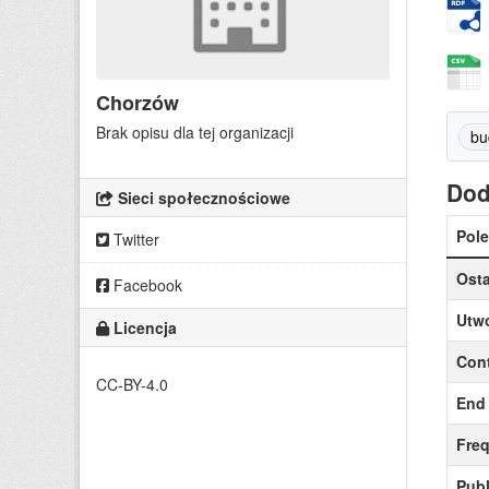
Chorzów
Brak opisu dla tej organizacji
bu
Dod
Sieci społecznościowe
Pole
Twitter
Osta
Facebook
Utw
Licencja
Cont
CC-BY-4.0
End 
Fre
Publ