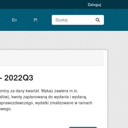
Zaloguj
En
Pl
- 2022Q3
gminy za dany kwartał. Wykaz zawiera m.in.
grafów), kwotę zaplanowaną do wydania i wydaną,
su sprawozdawczego, wydatki zrealizowane w ramach
towego.