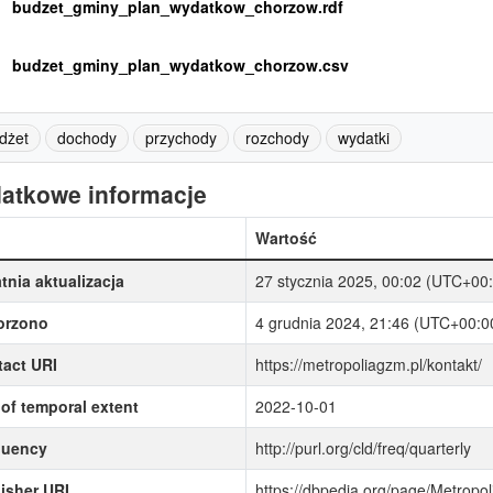
budzet_gminy_plan_wydatkow_chorzow.rdf
budzet_gminy_plan_wydatkow_chorzow.csv
dżet
dochody
przychody
rozchody
wydatki
atkowe informacje
Wartość
tnia aktualizacja
27 stycznia 2025, 00:02 (UTC+00
orzono
4 grudnia 2024, 21:46 (UTC+00:0
act URI
https://metropoliagzm.pl/kontakt/
of temporal extent
2022-10-01
quency
http://purl.org/cld/freq/quarterly
isher URI
https://dbpedia.org/page/Metrop