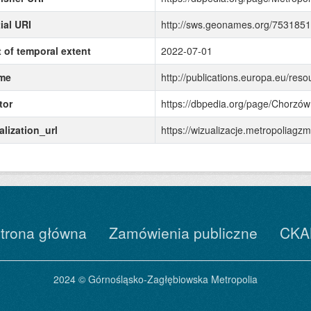
ial URI
http://sws.geonames.org/7531851
t of temporal extent
2022-07-01
me
http://publications.europa.eu/reso
tor
https://dbpedia.org/page/Chorzów
alization_url
https://wizualizacje.metropolia
trona główna
Zamówienia publiczne
CKA
2024 © Górnośląsko-Zagłębiowska Metropolia