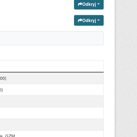
Odkryj
Odkryj
:00)
0)
olis_GZM