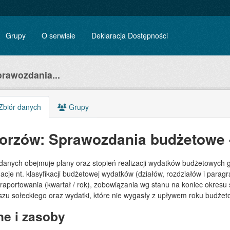
Grupy
O serwisie
Deklaracja Dostępności
rawozdania...
biór danych
Grupy
orzów: Sprawozdania budżetowe 
 danych obejmuje plany oraz stopień realizacji wydatków budżetowych 
acje nt. klasyfikacji budżetowej wydatków (działów, rozdziałów i para
 raportowania (kwartał / rok), zobowiązania wg stanu na koniec okre
szu sołeckiego oraz wydatki, które nie wygasły z upływem roku budże
e i zasoby