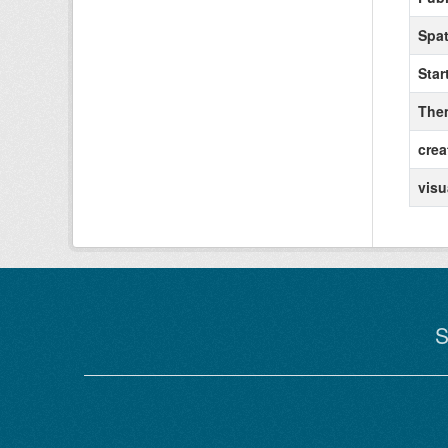
Spat
Star
The
crea
visu
S