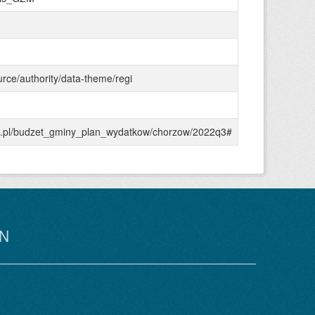
urce/authority/data-theme/regi
gzm.pl/budzet_gminy_plan_wydatkow/chorzow/2022q3#
N