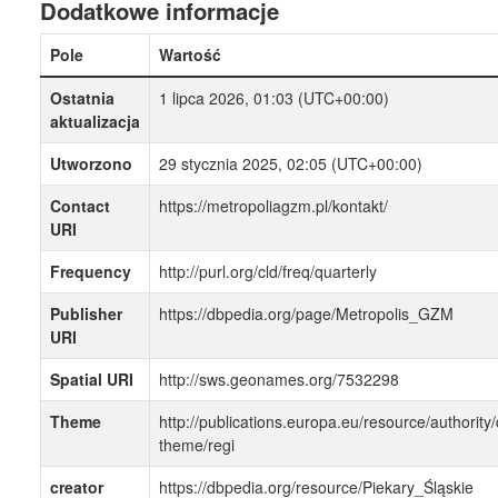
Dodatkowe informacje
Pole
Wartość
Ostatnia
1 lipca 2026, 01:03 (UTC+00:00)
aktualizacja
Utworzono
29 stycznia 2025, 02:05 (UTC+00:00)
Contact
https://metropoliagzm.pl/kontakt/
URI
Frequency
http://purl.org/cld/freq/quarterly
Publisher
https://dbpedia.org/page/Metropolis_GZM
URI
Spatial URI
http://sws.geonames.org/7532298
Theme
http://publications.europa.eu/resource/authority/
theme/regi
creator
https://dbpedia.org/resource/Piekary_Śląskie