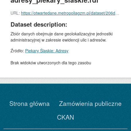
URL:
https://otwartedane.metropoliagzm.pl/dataset/206d43fd-9453-457d-aadd-853281bc7596/resource/1bdaccc6-3301-4924-a40f-645155a90be7/download/adresy_piekary_slaskie.rdf
Dataset description:
Zbiór danych obejmuje dane geolokalizacyjne jednostki
administracyjnej w zakresie ewidencji ulic i adresów.
Źródło:
Piekary Śląskie: Adresy
Brak widoków utworzonych dla tego zasobu
Strona główna
Zamówienia publiczne
CKAN