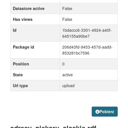
Datastore active
False
Has views
False
Id
1bdaccc6-3301-4924-a40f-
645155a90be7
Package id
206d43fd-9453-457d-aadd-
853281bc7596
Position
0
State
active
Url type
upload
Pobierz
adresy_piekary_slaskie.rdf