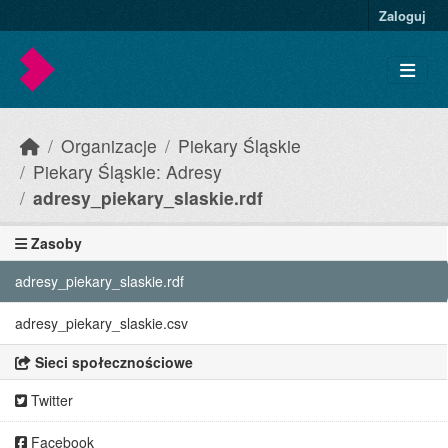
Skip to main content
Zaloguj
Organizacje
Piekary Śląskie
Piekary Śląskie: Adresy
adresy_piekary_slaskie.rdf
Zasoby
adresy_piekary_slaskie.rdf
adresy_piekary_slaskie.csv
Sieci społecznościowe
Twitter
Facebook