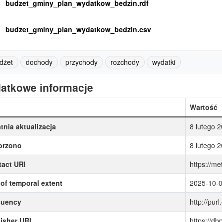
budzet_gminy_plan_wydatkow_bedzin.rdf
budzet_gminy_plan_wydatkow_bedzin.csv
dżet
dochody
przychody
rozchody
wydatki
atkowe informacje
Wartość
tnia aktualizacja
8 lutego 
orzono
8 lutego 
act URI
https://me
of temporal extent
2025-10-
quency
http://purl
isher URI
https://d