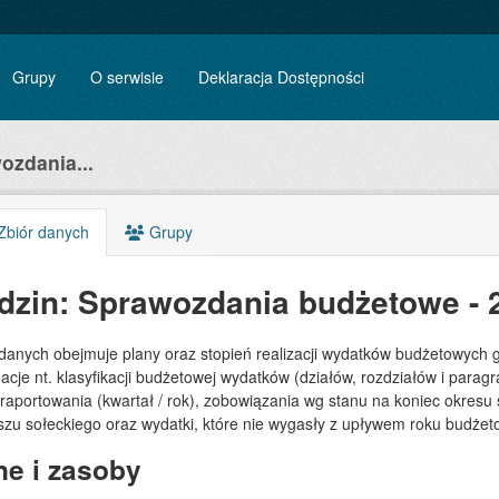
Grupy
O serwisie
Deklaracja Dostępności
ozdania...
biór danych
Grupy
dzin: Sprawozdania budżetowe -
 danych obejmuje plany oraz stopień realizacji wydatków budżetowych 
acje nt. klasyfikacji budżetowej wydatków (działów, rozdziałów i para
 raportowania (kwartał / rok), zobowiązania wg stanu na koniec okre
szu sołeckiego oraz wydatki, które nie wygasły z upływem roku budże
e i zasoby