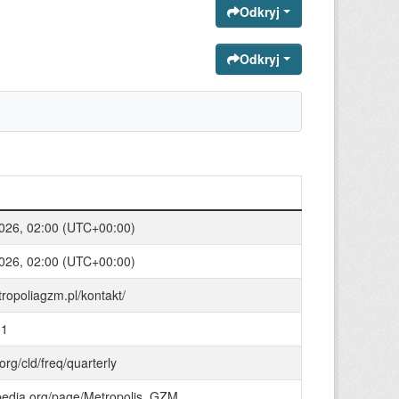
Odkryj
Odkryj
2026, 02:00 (UTC+00:00)
2026, 02:00 (UTC+00:00)
tropoliagzm.pl/kontakt/
01
.org/cld/freq/quarterly
bpedia.org/page/Metropolis_GZM