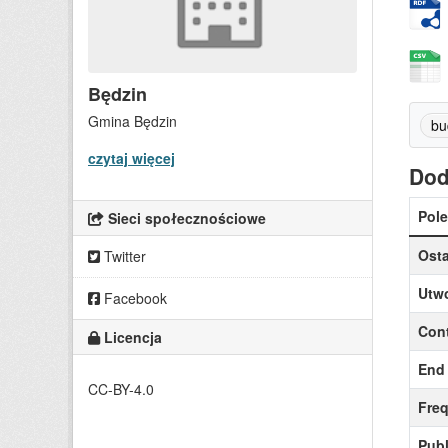
Będzin
Gmina Będzin
bu
czytaj więcej
Dod
Pole
Sieci społecznościowe
Osta
Twitter
Utw
Facebook
Cont
Licencja
End 
CC-BY-4.0
Fre
Publ