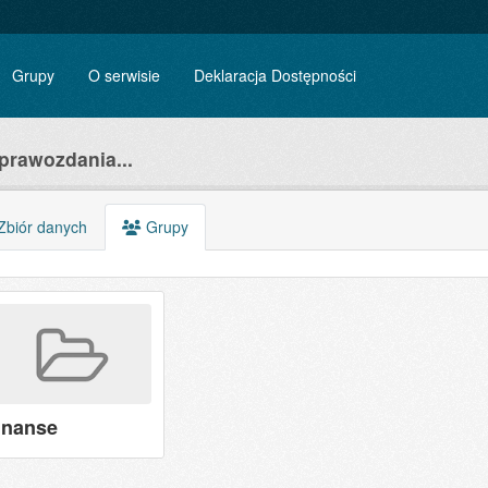
Grupy
O serwisie
Deklaracja Dostępności
prawozdania...
biór danych
Grupy
inanse