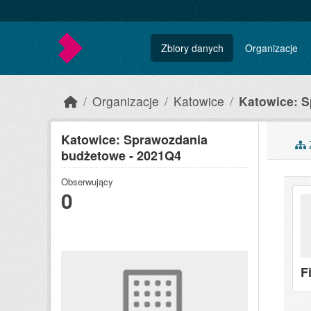
Skip to main content
Zbiory danych
Organizacje
Organizacje
Katowice
Katowice: S
Katowice: Sprawozdania
Z
budżetowe - 2021Q4
Obserwujący
0
F