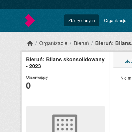
Skip to main content
Zbiory danych
Organizacje
Organizacje
Bieruń
Bieruń: Bilans.
Bieruń: Bilans skonsolidowany
Z
- 2023
Obserwujący
Nie m
0