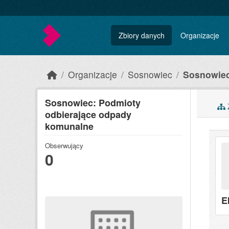
Skip to main content
Zbiory danych
Organizacje
Organizacje
Sosnowiec
Sosnowiec
Sosnowiec: Podmioty
Z
odbierające odpady
komunalne
Obserwujący
0
E