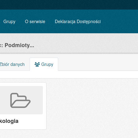
Grupy
O serwisie
Deklaracja Dostępności
: Podmioty...
biór danych
Grupy
kologia