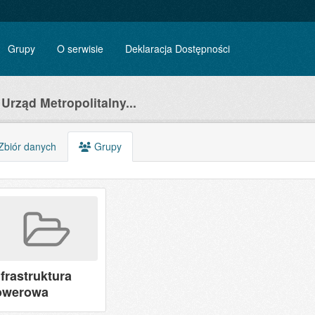
Grupy
O serwisie
Deklaracja Dostępności
Urząd Metropolitalny...
biór danych
Grupy
nfrastruktura
owerowa