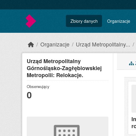
Skip to main content
Zbiory danych
Organizacje
Organizacje
Urząd Metropolitalny...
Urząd Metropolitalny
Z
Górnośląsko-Zagłębiowskiej
Metropolii: Relokacje.
Obserwujący
0
I
r