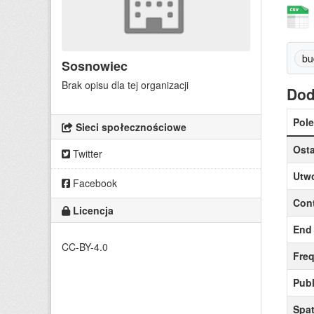
bu
Sosnowiec
Brak opisu dla tej organizacji
Dod
Pole
Sieci społecznościowe
Osta
Twitter
Utw
Facebook
Cont
Licencja
End 
CC-BY-4.0
Fre
Publ
Spat