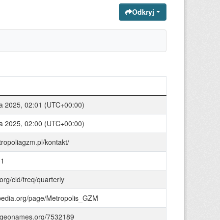
Odkryj
ia 2025, 02:01 (UTC+00:00)
ia 2025, 02:00 (UTC+00:00)
tropoliagzm.pl/kontakt/
31
.org/cld/freq/quarterly
bpedia.org/page/Metropolis_GZM
s.geonames.org/7532189