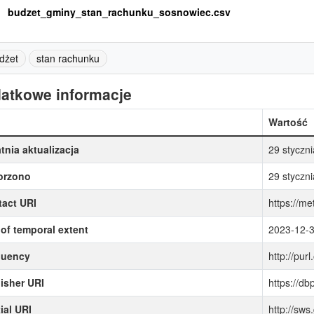
budzet_gminy_stan_rachunku_sosnowiec.csv
dżet
stan rachunku
atkowe informacje
Wartość
tnia aktualizacja
29 styczn
orzono
29 styczn
act URI
https://me
of temporal extent
2023-12-
quency
http://purl
isher URI
https://d
ial URI
http://sw