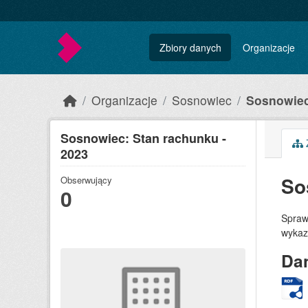
Skip to main content
Zbiory danych
Organizacje
Organizacje
Sosnowiec
Sosnowiec
Sosnowiec: Stan rachunku -
Z
2023
So
Obserwujący
0
Spraw
wykaz
Dan