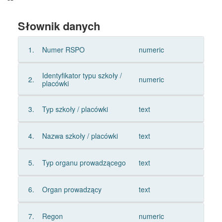
Słownik danych
1.
Numer RSPO
numeric
Identyfikator typu szkoły /
2.
numeric
placówki
3.
Typ szkoły / placówki
text
4.
Nazwa szkoły / placówki
text
5.
Typ organu prowadzącego
text
6.
Organ prowadzący
text
7.
Regon
numeric