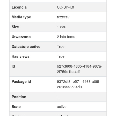
Licencja
CC-BY-4.0
Media type
text/csv
Size
1 236
Utworzono
2 lata temu
Datastore active
True
Has views
True
Id
b27cf608-4835-4184-987a-
2f759e1ba4df
Package id
9372df8f-b571-4468-a09f-
2618aa8584d0
Position
1
State
active