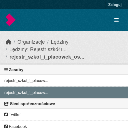
Skip to main content
Zaloguj
Organizacje
Lędziny
Lędziny: Rejestr szkół i...
rejestr_szkol_i_placowek_os...
Zasoby
rejestr_szkol_i_placow...
rejestr_szkol_i_placow...
Sieci społecznościowe
Twitter
Facebook