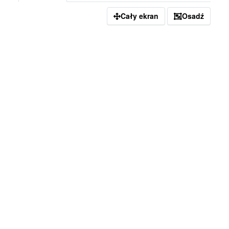
Cały ekran
Osadź