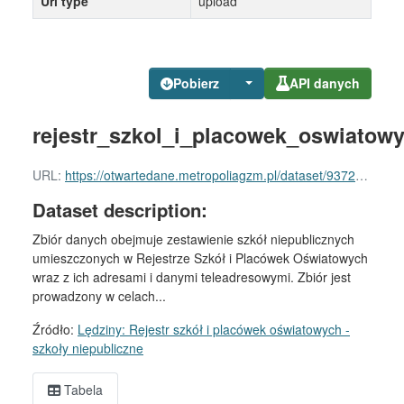
Url type
upload
Pobierz
API danych
rejestr_szkol_i_placowek_oswiatowy
URL:
https://otwartedane.metropoliagzm.pl/dataset/9372df8f-b571-4468-a09f-2618aa8584d0/resource/b27cf608-4835-4184-987a-2f759e1ba4df/download/rejestr_szkol_i_placowek_oswiatowych_szkoly_niepubliczne_ledziny.csv
Dataset description:
Zbiór danych obejmuje zestawienie szkół niepublicznych
umieszczonych w Rejestrze Szkół i Placówek Oświatowych
wraz z ich adresami i danymi teleadresowymi. Zbiór jest
prowadzony w celach...
Źródło:
Lędziny: Rejestr szkół i placówek oświatowych -
szkoły niepubliczne
Tabela