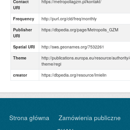
Contact
https://metropoliagzm.pl/kontakt/
URI
Frequency
http://purl.org/cld/freq/monthly
Publisher
https://dbpedia.org/page/Metropolis_GZM
URI
Spatial URI
http://sws.geonames.org/7532261
Theme
http://publications.europa.eu/resource/authority/
theme/regi
creator
https://dbpedia.org/resource/Imielin
Strona główna
Zamówienia publiczne