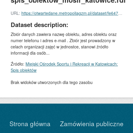
URL:
https://otwartedane.metropoliagzm.pl/dataset/fe647930-be83-4ad4-b79b-e80a9cb56710/resource/c4f3e935-b2e9-4654-8bb3-6ac205d5c69e/download/spis_obiektow_mosir_katowice.rdf
Dataset description:
Zbiór danych zawiera nazwę obiektu, adres obiektu oraz
numer telefonu i adres e-mail . Zbiór jest prowadzony w
celach organizacji zajęć w jednostce, stanowi źródło
informacji dla osób...
Źródło:
Miejski Ośrodek Sportu i Rekreacji w Katowicach:
Spis obiektów
Brak widoków utworzonych dla tego zasobu
Strona główna
Zamówienia publiczne