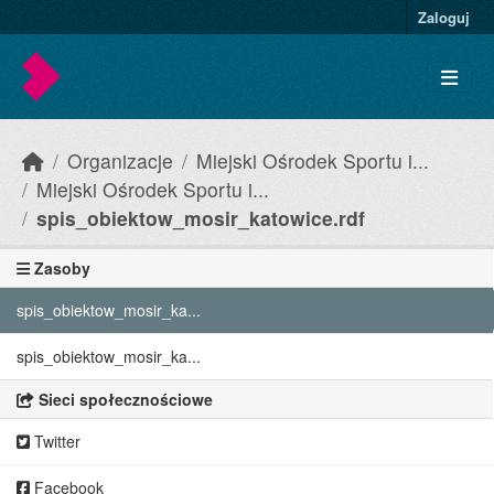
Skip to main content
Zaloguj
Organizacje
Miejski Ośrodek Sportu i...
Miejski Ośrodek Sportu i...
spis_obiektow_mosir_katowice.rdf
Zasoby
spis_obiektow_mosir_ka...
spis_obiektow_mosir_ka...
Sieci społecznościowe
Twitter
Facebook