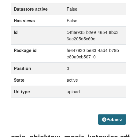
Datastore active
False
Has views
False
Id
c4f3e935-b2e9-4654-8bb3-
6ac205d5c69e
Package id
fe647930-be83-4ad4-b79b-
e80a9cb56710
Position
0
State
active
Url type
upload
Pobierz
spis_obiektow_mosir_katowice.rdf