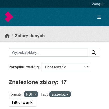
Skip to main content
Zaloguj
Zbiory danych
Porządkuj według
Znalezione zbiory: 17
Formaty:
RDF
Tagi:
sprzedaż
Filtruj wyniki