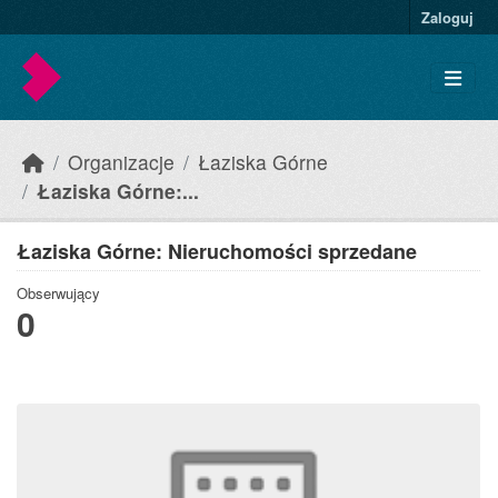
Skip to main content
Zaloguj
Organizacje
Łaziska Górne
Łaziska Górne:...
Łaziska Górne: Nieruchomości sprzedane
Obserwujący
0