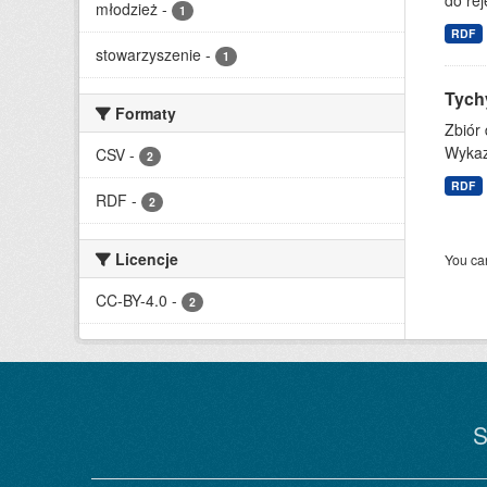
do rej
młodzież
-
1
RDF
stowarzyszenie
-
1
Tych
Formaty
Zbiór
Wykaz 
CSV
-
2
RDF
RDF
-
2
Licencje
You can
CC-BY-4.0
-
2
S