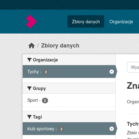
Skip to main content
Zbiory danych
Organizacje
Zbiory danych
Organizacje
Tychy
-
2
Zn
Grupy
Sport
-
2
Organ
Tagi
Tych
klub sportowy
-
2
Zbiór