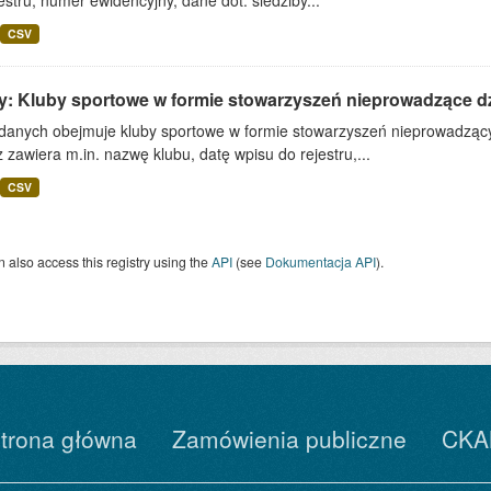
estru, numer ewidencyjny, dane dot. siedziby...
CSV
y: Kluby sportowe w formie stowarzyszeń nieprowadzące d
 danych obejmuje kluby sportowe w formie stowarzyszeń nieprowadzącyc
zawiera m.in. nazwę klubu, datę wpisu do rejestru,...
CSV
 also access this registry using the
API
(see
Dokumentacja API
).
trona główna
Zamówienia publiczne
CKA