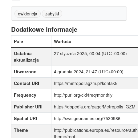
ewidencja
zabytki
Dodatkowe informacje
Pole
Wartość
Ostatnia
27 stycznia 2025, 00:04 (UTC+00:00)
aktualizacja
Utworzono
4 grudnia 2024, 21:47 (UTC+00:00)
Contact URI
https://metropoliagzm.pl/kontakt/
Frequency
http://purl.org/cld/freq/monthly
Publisher URI
https://dbpedia.org/page/Metropolis_GZM
Spatial URI
http://sws.geonames.org/7530986
Theme
http://publications.europa.eu/resource/auth
theme/regi