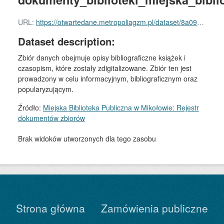
URL:
https://otwartedane.metropoliagzm.pl/dataset/8a09a6d1-4562-4b1f-b98c-45f25b59882d/resource/cf73d97e-712f-4d03-a058-25e39b1e60d6/download/dokumenty_biblioteki_miejska_biblioteka_publiczna_mikolow.rdf
Dataset description:
Zbiór danych obejmuje opisy bibliograficzne książek i
czasopism, które zostały zdigitalizowane. Zbiór ten jest
prowadzony w celu informacyjnym, bibliograficznym oraz
popularyzującym.
Źródło:
Miejska Biblioteka Publiczna w Mikołowie: Rejestr
dokumentów zbiorów
Brak widoków utworzonych dla tego zasobu
Strona główna
Zamówienia publiczne