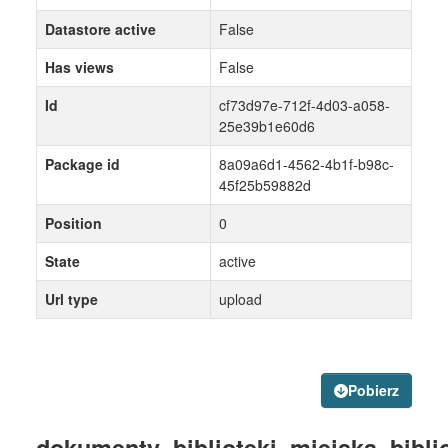
Datastore active
False
Has views
False
Id
cf73d97e-712f-4d03-a058-
25e39b1e60d6
Package id
8a09a6d1-4562-4b1f-b98c-
45f25b59882d
Position
0
State
active
Url type
upload
Pobierz
dokumenty_biblioteki_miejska_biblio