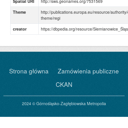
Spatial URI
http://sws.geonames.org/7531569
Theme
http://publications.europa.eu/resource/authority/
theme/regi
creator
https://dbpedia.org/resource/Siemianowice_Śląs
Strona główna
Zamówienia publiczne
CKAN
2024 © Górnośląsko-Zagłębiowska Metropolia