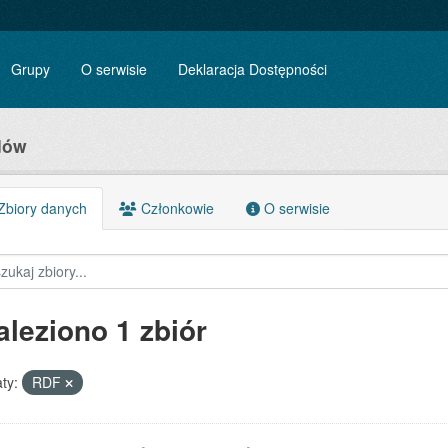
Grupy
O serwisie
Deklaracja Dostępności
dów
biory danych
Członkowie
O serwisie
aleziono 1 zbiór
ty:
RDF