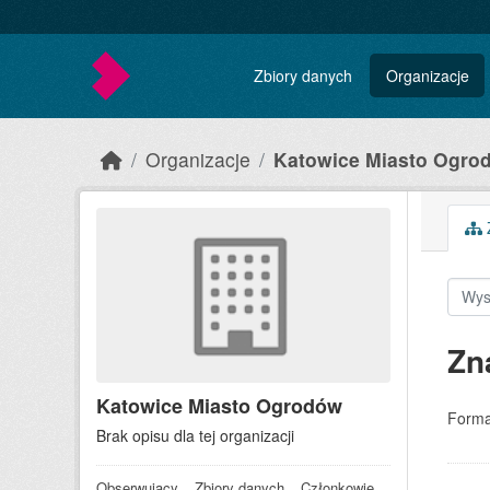
Skip to main content
Zbiory danych
Organizacje
Organizacje
Katowice Miasto Ogro
Z
Zn
Katowice Miasto Ogrodów
Forma
Brak opisu dla tej organizacji
Obserwujący
Zbiory danych
Członkowie