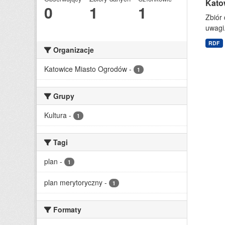
Kato
0
1
1
Zbiór 
uwagi.
RDF
Organizacje
Katowice Miasto Ogrodów
-
1
Grupy
Kultura
-
1
Tagi
plan
-
1
plan merytoryczny
-
1
Formaty