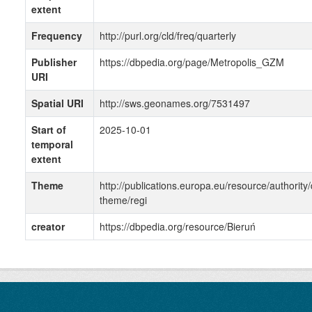
extent
Frequency
http://purl.org/cld/freq/quarterly
Publisher
https://dbpedia.org/page/Metropolis_GZM
URI
Spatial URI
http://sws.geonames.org/7531497
Start of
2025-10-01
temporal
extent
Theme
http://publications.europa.eu/resource/authority/
theme/regi
creator
https://dbpedia.org/resource/Bieruń