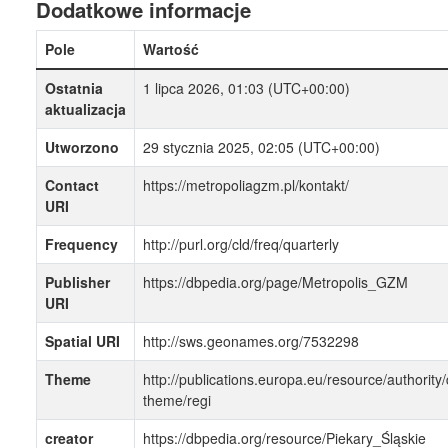
Dodatkowe informacje
Pole
Wartość
Ostatnia
1 lipca 2026, 01:03 (UTC+00:00)
aktualizacja
Utworzono
29 stycznia 2025, 02:05 (UTC+00:00)
Contact
https://metropoliagzm.pl/kontakt/
URI
Frequency
http://purl.org/cld/freq/quarterly
Publisher
https://dbpedia.org/page/Metropolis_GZM
URI
Spatial URI
http://sws.geonames.org/7532298
Theme
http://publications.europa.eu/resource/authority/
theme/regi
creator
https://dbpedia.org/resource/Piekary_Śląskie