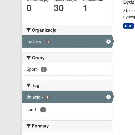
Lędz
0
30
1
Zbiór
dyscyp
RDF
Organizacje
Lędziny
-
1
Grupy
Sport
-
1
Tagi
dotacje
-
1
sport
-
1
Formaty