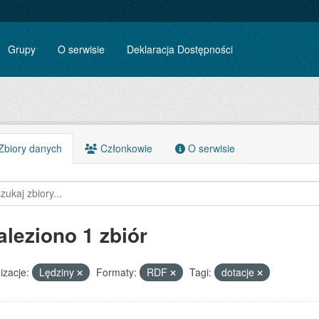
Grupy
O serwisie
Deklaracja Dostępności
biory danych
Członkowie
O serwisie
aleziono 1 zbiór
izacje:
Lędziny
Formaty:
RDF
Tagi:
dotacje