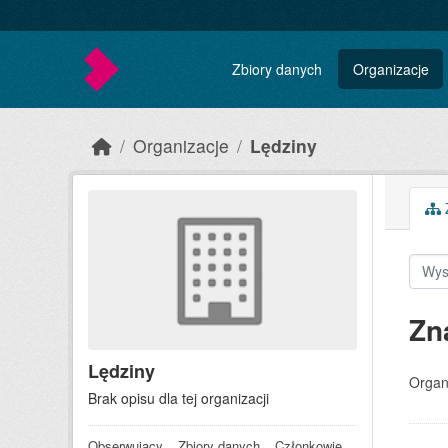
Skip to main content
Zbiory danych
Organizacje
Organizacje
Lędziny
Z
Zn
Lędziny
Organ
Brak opisu dla tej organizacji
Obserwujący
Zbiory danych
Członkowie