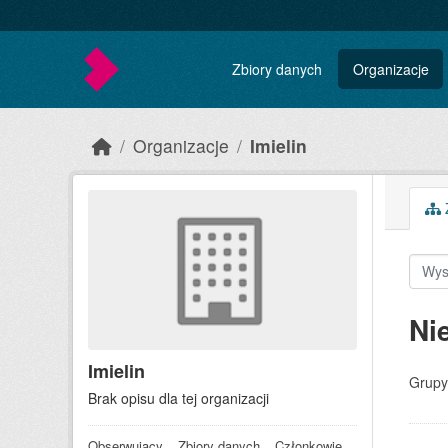
Skip to main content
Zbiory danych
Organizacje
Organizacje
Imielin
Z
Ni
Imielin
Grupy
Brak opisu dla tej organizacji
Obserwujący
Zbiory danych
Członkowie