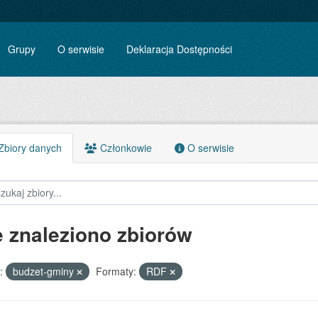
Grupy
O serwisie
Deklaracja Dostępności
biory danych
Członkowie
O serwisie
e znaleziono zbiorów
:
budzet-gminy
Formaty:
RDF