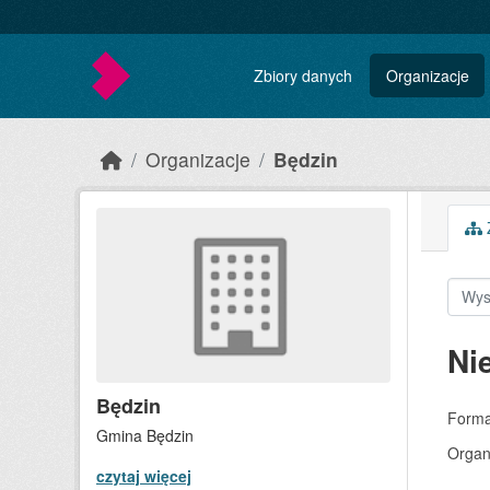
Skip to main content
Zbiory danych
Organizacje
Organizacje
Będzin
Z
Ni
Będzin
Forma
Gmina Będzin
Organ
czytaj więcej