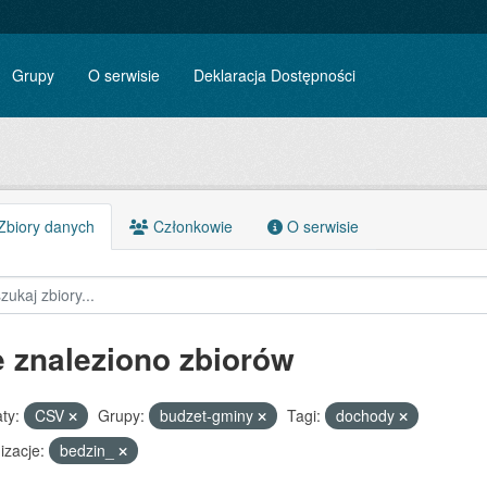
Grupy
O serwisie
Deklaracja Dostępności
biory danych
Członkowie
O serwisie
e znaleziono zbiorów
ty:
CSV
Grupy:
budzet-gminy
Tagi:
dochody
izacje:
bedzin_