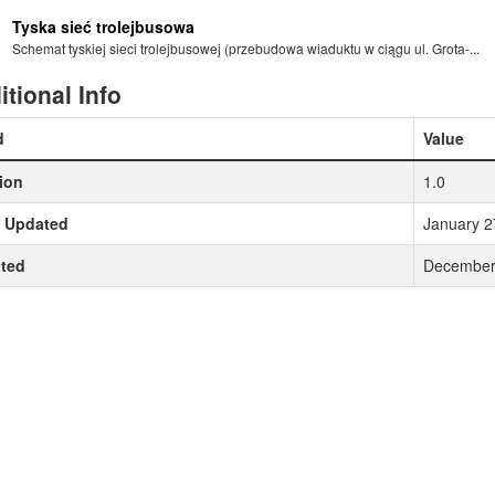
Tyska sieć trolejbusowa
Schemat tyskiej sieci trolejbusowej (przebudowa wiaduktu w ciągu ul. Grota-...
itional Info
d
Value
ion
1.0
t Updated
January 2
ted
December 