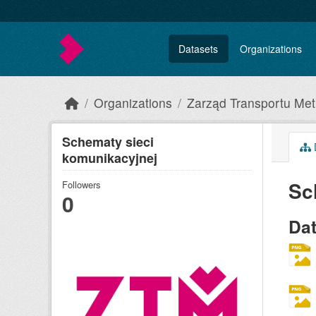
Skip to main content
Datasets
Organizations
Organizations
Zarząd Transportu Met
Schematy sieci
komunikacyjnej
Sc
Followers
0
Da