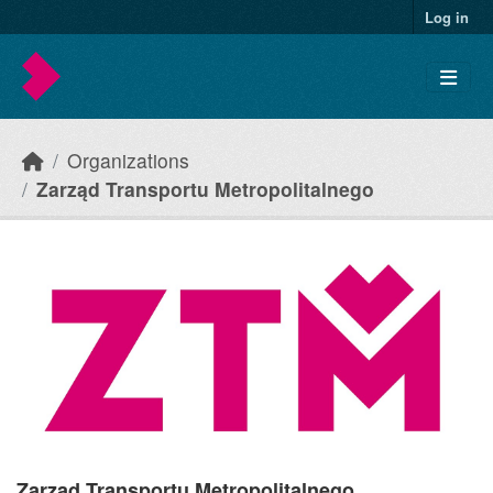
Skip to main content
Log in
Organizations
Zarząd Transportu Metropolitalnego
Zarząd Transportu Metropolitalnego