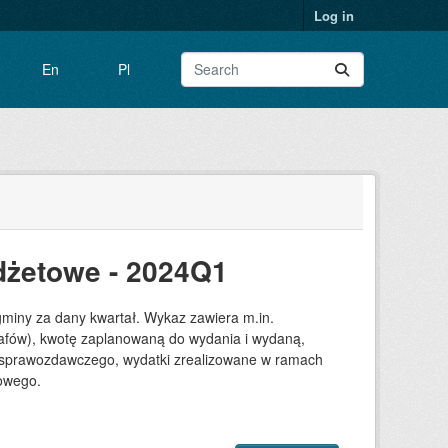
Log in
En
Pl
dżetowe - 2024Q1
gminy za dany kwartał. Wykaz zawiera m.in.
grafów), kwotę zaplanowaną do wydania i wydaną,
su sprawozdawczego, wydatki zrealizowane w ramach
towego.