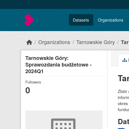
Skip to main content
Datasets
Organizations
Organizations
Tarnowskie Góry
Tar
Tarnowskie Góry:
Sprawozdania budżetowe -
2024Q1
Ta
Followers
0
Zbiór
inform
okres
fundu
Da