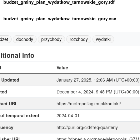
budzet_gminy_plan_wydatkow_tarnowskie_gory.rdf
budzet_gminy_plan_wydatkow_tarnowskie_gory.csv
dżet
dochody
przychody
rozchody
wydatki
itional Info
d
Value
t Updated
January 27, 2025, 12:06 AM (UTC+00:00)
ted
December 4, 2024, 9:48 PM (UTC+00:00)
act URI
https://metropoliagzm.pl/kontakt/
of temporal extent
2024-04-01
quency
http://purl.org/cld/freq/quarterly
isher URI
https://dbpedia.org/page/Metropolis_GZM