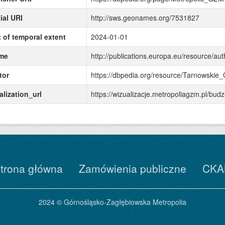
ial URI
http://sws.geonames.org/7531827
t of temporal extent
2024-01-01
me
http://publications.europa.eu/resource/aut
tor
https://dbpedia.org/resource/Tarnowskie_
alization_url
https://wizualizacje.metropoliagzm.pl/b
trona główna
Zamówienia publiczne
CKA
2024 © Górnośląsko-Zagłębiowska Metropolia