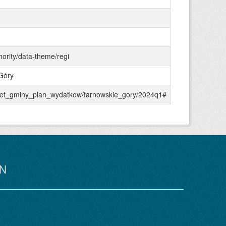
hority/data-theme/regi
Góry
udzet_gminy_plan_wydatkow/tarnowskie_gory/2024q1#
N