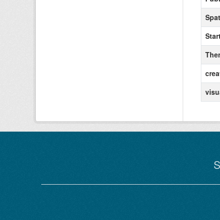
Spat
Star
The
crea
visu
S