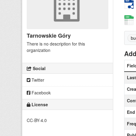
Tarnowskie Góry
bu
There is no description for this
organization
Add
Fiel
Social
Las
Twitter
Crea
Facebook
Cont
License
End 
CC-BY-4.0
Fre
Publ