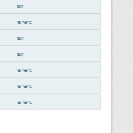
text
numeric
text
text
numeric
numeric
numeric