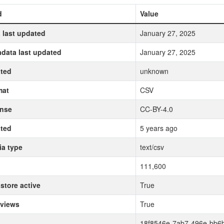
d
Value
 last updated
January 27, 2025
data last updated
January 27, 2025
ted
unknown
mat
CSV
ense
CC-BY-4.0
ted
5 years ago
a type
text/csv
111,600
store active
True
 views
True
18f8546e-7ab7-496e-bb6b