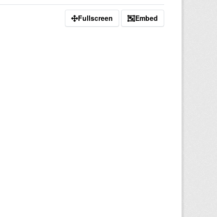
Fullscreen
Embed