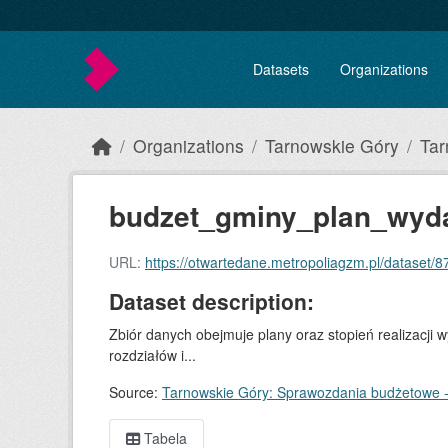
Skip to main content
Datasets
Organizations
Organizations
Tarnowskie Góry
Tar
budzet_gminy_plan_wyd
URL:
https://otwartedane.metropoliagzm.pl/dataset/87b4bf
Dataset description:
Zbiór danych obejmuje plany oraz stopień realizacji 
rozdziałów i...
Source:
Tarnowskie Góry: Sprawozdania budżetowe 
Tabela