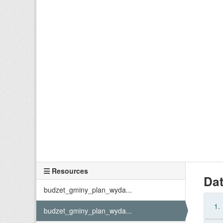
Resources
Dat
budzet_gminy_plan_wyda...
1.
budzet_gminy_plan_wyda...