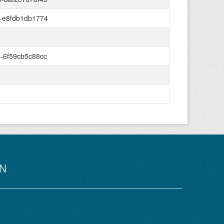
2-e8fdb1db1774
-6f59cb5c88cc
N