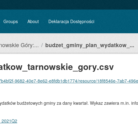
Groups
About
Deklaracja Dostępności
nowskie Góry:...
budzet_gminy_plan_wydatkow_...
atkow_tarnowskie_gory.csv
2f-9682-40e7-8e62-e8fdb1db1774/resource/18f8546e-7ab7-496e-bb6b-6af2c1676f43
wydatków budżetowych gminy za dany kwartał. Wykaz zawiera m.in. infor
- 2021Q2