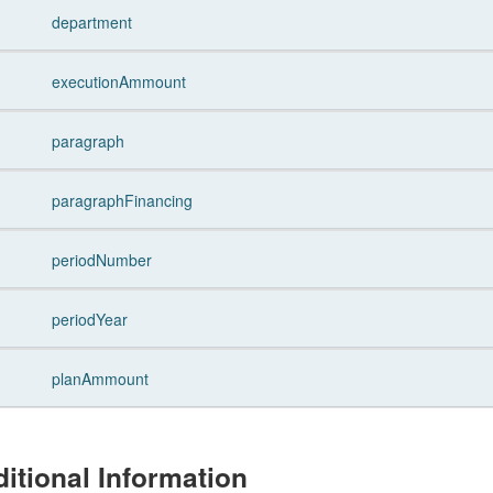
department
executionAmmount
paragraph
paragraphFinancing
periodNumber
periodYear
planAmmount
itional Information