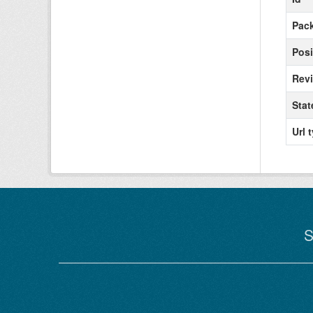
Pack
Posi
Revi
Stat
Url 
S