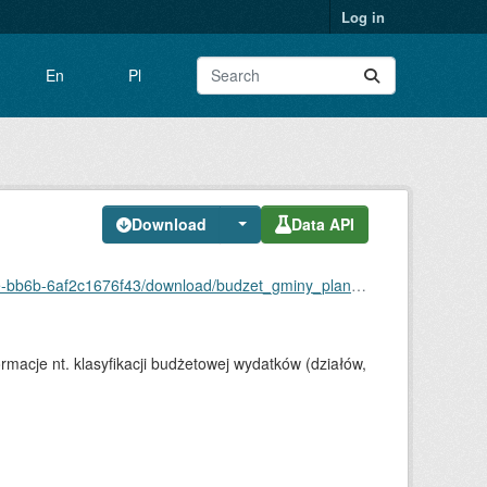
Log in
En
Pl
Download
Data API
/download/budzet_gminy_plan_wydatkow_tarnowskie_gory.csv
macje nt. klasyfikacji budżetowej wydatków (działów,