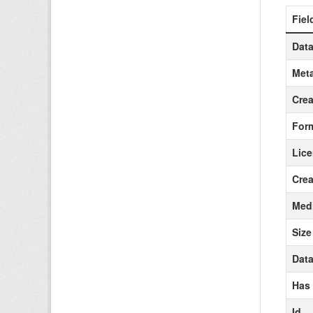
Fiel
Data
Meta
Crea
For
Lic
Crea
Medi
Size
Data
Has
Id