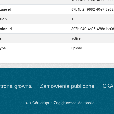
age id
87b4bf2f-9682-40e7-8e6
tion
1
sion id
307bf049-4c05-488e-bc6d
e
active
type
upload
trona główna
Zamówienia publiczne
CKA
2024 © Górnośląsko-Zagłębiowska Metropolia