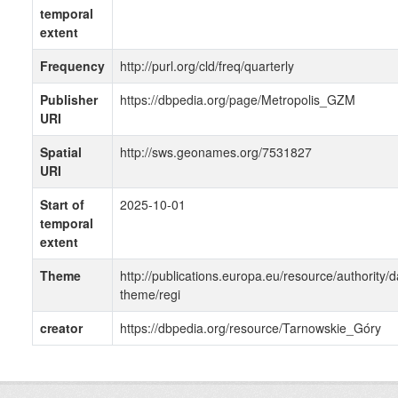
temporal
extent
Frequency
http://purl.org/cld/freq/quarterly
Publisher
https://dbpedia.org/page/Metropolis_GZM
URI
Spatial
http://sws.geonames.org/7531827
URI
Start of
2025-10-01
temporal
extent
Theme
http://publications.europa.eu/resource/authority/d
theme/regi
creator
https://dbpedia.org/resource/Tarnowskie_Góry